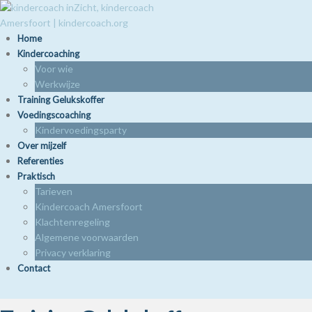
Home
Kindercoaching
Voor wie
Werkwijze
Training Gelukskoffer
Voedingscoaching
Kindervoedingsparty
Over mijzelf
Referenties
Praktisch
Tarieven
Kindercoach Amersfoort
Klachtenregeling
Algemene voorwaarden
Privacy verklaring
Contact