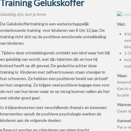
Training Gelukskoffer
Gelukkig zijn, kun je leren
De Gelukskoffertraining is een wetenschappelijk
Wat:
onderbouwde training voor kinderen van 8 t/m 12 jaar. De
6 b
training richt zich op de positieve emotionele ontwikkeling
een
van kinderen.
kin
Tijdens deze ontdekkingsreis ontdekt een kind waar het blij
1 O
en gelukkig van wordt, wat zijn talenten zijn en hoe hij
inc
invloed heeft op dit gevoel. De gedachte achter deze
mat
training is: Kinderen met zelfvertrouwen staan steviger in
Waar:
hun schoenen. Ze hebben een positiever beeld van zichzelf
Amersf
en hun omgeving. Ze krijgen veel positieve bagage mee voor
Kan in 
de rest van hun leven waar ze op terug kunnen vallen als het
locatie
wat minder goed gaat.
Wannee
In 6 bijeenkomsten met verschillende thema’s en bewezen
Geen d
interventies vanuit de positieve psychologie werken de
kinderen aan de volgende doelen:
Aanmel
Per e-m
• Bewust worden en stimuleren van eigen kracht