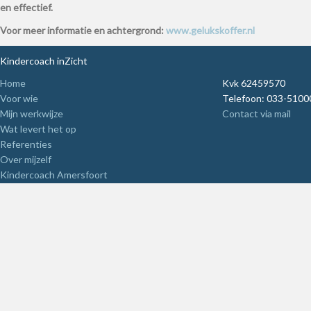
en effectief.
Voor meer informatie en achtergrond:
www.gelukskoffer.nl
Kindercoach inZicht
Home
Kvk 62459570
Voor wie
Telefoon: 033-5100
Mijn werkwijze
Contact via mail
Wat levert het op
Referenties
Over mijzelf
Kindercoach Amersfoort